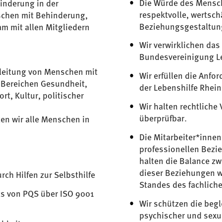
Die Würde des Mensch
inderung in der
respektvolle, wertsc
schen mit Behinderung,
Beziehungsgestaltun
m mit allen Mitgliedern
Wir verwirklichen da
Bundesvereinigung Le
leitung von Menschen mit
Wir erfüllen die Anf
 Bereichen Gesundheit,
der Lebenshilfe Rhein
rt, Kultur, politischer
Wir halten rechtliche
überprüfbar.
en wir alle Menschen in
Die Mitarbeiter*innen 
professionellen Bezi
halten die Balance z
dieser Beziehungen w
ch Hilfen zur Selbsthilfe
Standes des fachliche
s von PQS über ISO 9001
Wir schützen die begl
psychischer und sexua